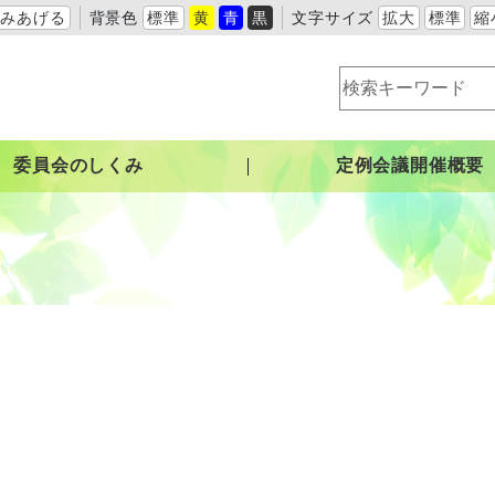
よみあげる
背景色
標準
黄
青
黒
文字サイズ
拡大
標準
縮
委員会のしくみ
定例会議開催概要