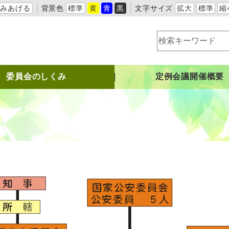
よみあげる
背景色
標準
黄
青
黒
文字サイズ
拡大
標準
縮
委員会のしくみ
定例会議開催概要