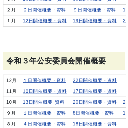
２月
２日開催概要・資料
９日開催概要・資料
1
１月
12日開催概要・資料
19日開催概要・資料
2
令和３
年公安委員会開催概要
12月
１日開催概要・資料
22日開催概要・資料
11月
10日開催概要・資料
17日開催概要・資料
10月
13日開催概要･資料
20日開催概要・資料
2
９月
１日開催概要・資料
8日開催概要・資料
1
８月
４日開催概要・資料
18日開催概要・資料