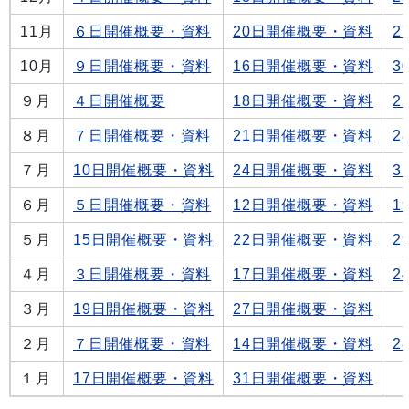
11月
６日開催概要・資料
20日開催概要・資料
2
10月
９日開催概要・資料
16日開催概要・資料
3
９月
４日開催概要
18日開催概要・資料
2
８月
７日開催概要・資料
21日開催概要・資料
2
７月
10日開催概要・資料
24日開催概要・資料
3
６月
５日開催概要・資料
12日開催概要・資料
1
５月
15日開催概要・資料
22日開催概要・資料
2
４月
３日開催概要・資料
17日開催概要・資料
2
３月
19日開催概要・資料
27日開催概要・資料
２月
７日開催概要・資料
14日開催概要・資料
2
１月
17日開催概要・資料
31日開催概要・資料