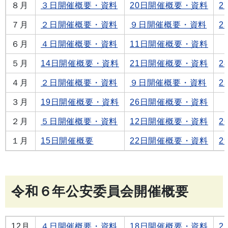
８月
３日開催概要・資料
20日開催概要・資料
2
７月
２日開催概要・資料
９日開催概要・資料
2
６月
４日開催概要・資料
11日開催概要・資料
５月
14日開催概要・資料
21日開催概要・資料
2
４月
２日開催概要・資料
９日開催概要・資料
2
３月
19日開催概要・資料
26日開催概要・資料
２月
５日開催概要・資料
12日開催概要・資料
2
１月
15日開催概要
22日開催概要・資料
2
令和６
年公安委員会開催概要
12月
４日開催概要・資料
18日開催概要・資料
2