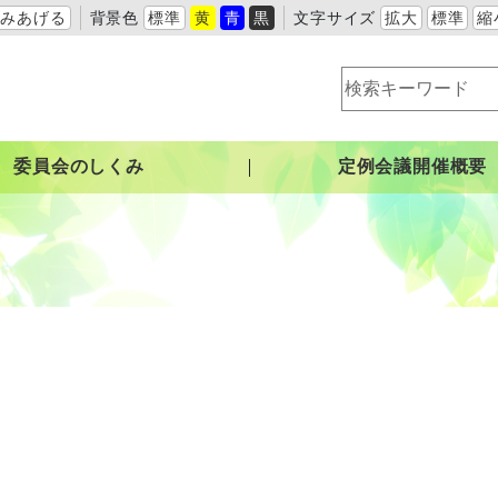
よみあげる
背景色
標準
黄
青
黒
文字サイズ
拡大
標準
縮
委員会のしくみ
定例会議開催概要