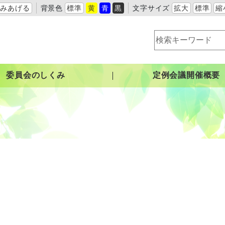
よみあげる
背景色
標準
黄
青
黒
文字サイズ
拡大
標準
縮
委員会のしくみ
定例会議開催概要