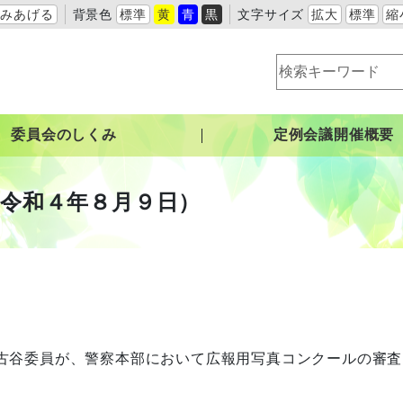
よみあげる
背景色
標準
黄
青
黒
文字サイズ
拡大
標準
縮
委員会のしくみ
定例会議開催概要
令和４年８月９日）
古谷委員が、警察本部において広報用写真コンクールの審査