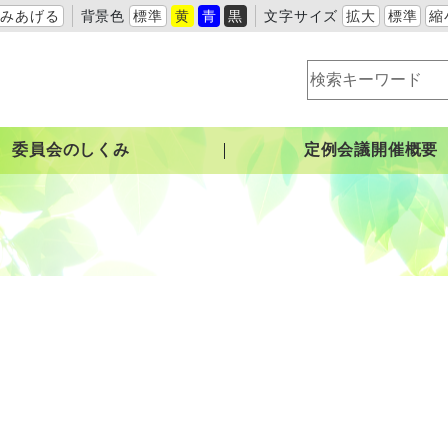
よみあげる
背景色
標準
黄
青
黒
文字サイズ
拡大
標準
縮
委員会のしくみ
定例会議開催概要