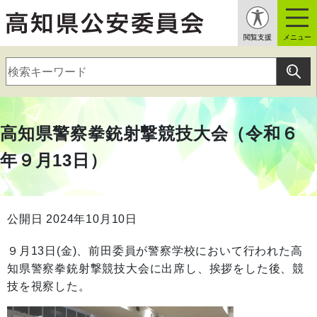
閲覧支援
メニュー
高知県警察拳銃射撃競技大会（令和６
年９月13日）
公開日 2024年10月10日
９月13日(金)、前田委員が警察学校において行われた高
知県警察拳銃射撃競技大会に出席し、挨拶をした後、競
技を視察した。